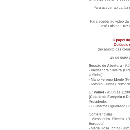
Para aceder ao
cartaz 
Para aceder ao vídeo da 
José Luís da Cruz V
O papel do
Colóquio
(no âmbito das come
28 de maio d
Sessão de Abertura -
9:0
- Alessandra Silveira (D
UMinho)
- Mário Ferreira Monte (P
- António Cunha (Reitor 
1.º Painel -
9:30h às 11:0
(Cidadania Europeia e D
Presidente:
- Guilherme Figueiredo (
Conferencistas:
- Alessandra Silveira 
Europeia)
- Maria Rosa Tching (Jui