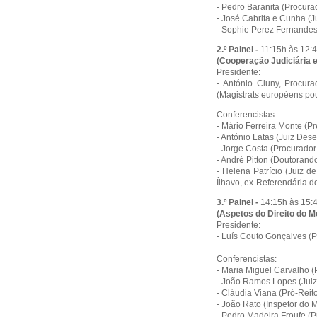
- Pedro Baranita (Procura
- José Cabrita e Cunha (
- Sophie Perez Fernande
2.º Painel -
11:15h às 12:
(Cooperação Judiciária 
Presidente:
- António Cluny, Procur
(Magistrats européens pour
Conferencistas:
- Mário Ferreira Monte (
- António Latas (Juiz Des
- Jorge Costa (Procurador
- André Pitton (Doutoran
- Helena Patrício (Juiz d
Ílhavo, ex-Referendária 
3.º Painel -
14:15h às 15:
(Aspetos do Direito do M
Presidente:
- Luís Couto Gonçalves (P
Conferencistas:
- Maria Miguel Carvalho 
- João Ramos Lopes (Jui
- Cláudia Viana (Pró-Rei
- João Rato (Inspetor do M
- Pedro Madeira Froufe (