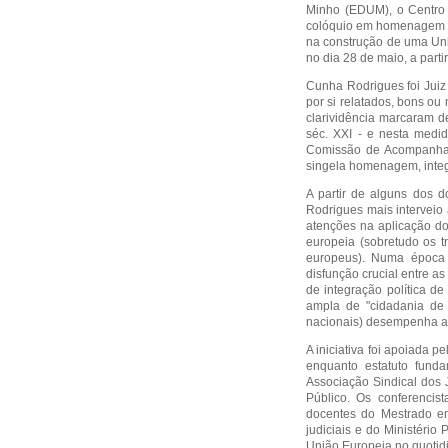
Minho (EDUM), o Centro
colóquio em homenagem ao
na construção de uma Uni
no dia 28 de maio, a parti
Cunha Rodrigues foi Juiz
por si relatados, bons ou
clarividência marcaram d
séc. XXI - e nesta medi
Comissão de Acompanhame
singela homenagem, inte
A partir de alguns dos 
Rodrigues mais interveio
atenções na aplicação do 
europeia (sobretudo os t
europeus). Numa época 
disfunção crucial entre a
de integração política 
ampla de "cidadania de 
nacionais) desempenha al
A iniciativa foi apoiada 
enquanto estatuto fund
Associação Sindical dos 
Público. Os conferenci
docentes do Mestrado e
judiciais e do Ministério
União Europeia no quotid