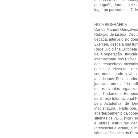
responsável pela formaç
português, durante sete 
lugar no passado dia 7 d
NOTA BIOGRÁFICA
Carlos Manuel Gonçalves
Relação de Lisboa. Dedic
década, interveio no domí
Exerceu, desde a sua fun
Rede Judiciária Europeia
de Cooperação Judiciár
Internacional dos Países 
dos respectivos mecani
particular relevo que o 
seu nome ligado a vários
americanos. Foi o criador
judiciária em matéria civ
outros eventos organiza
pelo Parlamento Europeu
de Direito Internacional 
pela Academia de Dir
Magistratura. Particip
aperfeiçoamento da cooper
sitemas de ?E-Justiça?.T
e outras estruturas de
(presencial e virtual) a
vários países fora da Eur