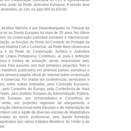
ão em Cooperação Judiciária no CEJ e representante
anos, junto da Rede Judiciária Europeia. A sessão teve
e dezembro, às 14h, na sala 004 da EDUM.
 de Melo Marinho é juiz Desembargador no Tribunal da
a-se ao Direito Europeu há mais de 20 anos. Na última
nio da cooperação judiciária europeia e internacional.
dação, as funções de Ponto de Contacto de Portugal da
 em Matéria Civil e Comercial, da Rede Ibero-Americana
ia e da Rede de Cooperação Jurídica e Judiciária
de Língua Portuguesa. Contribuiu, aí, para a definição
smos e modos de actuação, sendo responsável pelo
nosso País assumiu nos dois primeiros projectos. Tem o
 trabalhos publicados em diversos países, europeus e
 da primeira página oficial de Internet sobre cooperação
il e comercial. Foi orador em conferências, seminários e
dos, entre outras entidades, pela Comissão Europeia,
, pelo Conselho da Europa, pela Conferência de Haia
Privado, pelo Instituto Europeu de Administração Pública,
eito Europeu, por Universidades e Conselhos de
ou, ainda, em projectos regionais de alargamento e
ação internacional entre tribunais e de implantação de
ambém sob a égide de diversas escolas de Magistratura
dicadas ao treino profissional, vem dando formação
 magistrados dos vários Estados-Membros da União e de
opa.