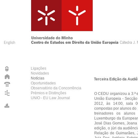
Ligações
Novidades
Notícias
Terceira Edição da Audi
Oportunidades
Observatório da Concorrência
Prémios e Distinções
O CEDU organizou a 3.ª e
UNIO - EU Law Journal
União Europeia - Secção 
2012, às 14:00, sala 
compostas por alunos do 
treinadores os alunos
Luxemburgo da European 
José Dias Gomes, Joana D
edição, o júri da audiênc
Relação de Guimarães, J