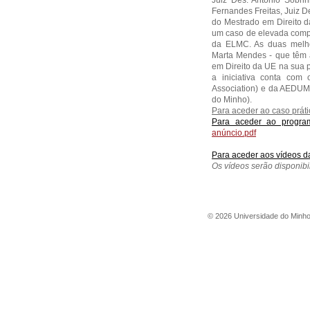
Juiz Des. António Sobri
Fernandes Freitas, Juiz D
do Mestrado em Direito d
um caso de elevada compl
da ELMC. As duas melho
Marta Mendes - que têm 
em Direito da UE na sua p
a iniciativa conta co
Association) e da AEDUM 
do Minho).
Para aceder ao caso práti
Para aceder ao program
anúncio.pdf
Para aceder aos vídeos da
Os vídeos serão disponibi
©
2026
Universidade do Minh