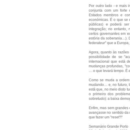
Por outro lado - e mais 
conjunta com um forte 
Estados membros e com
económicas. É o que se d
públicas) e poderá se
integração; no entanto,
certos governantes em e
estória
da soberania....).
federateur" que a Europa, 
Agora, quanto às razões
possibilidade de se "a
internacional que está d
mudanças profundas, "cor
.... o que levará tempo. É a
Como se muda a ordem e
mudando.... e, no futuro,
está que, no meio disto 
o primeiro dos proble
sobretudo): a baixa demog
Enfim, mas sem grandes o
avançasse no sentido da 
que fazer um "reset"!"
Semanário Grande Porto