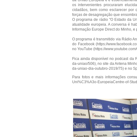
da União Europeia e é essencialmente 
os intervenientes procuraram eluci
cidadãos, bem como esclarecer por q
forças de desagregação que ensombra
O programa de rádio "O Estado da Uni
atualidade europeia. A conversa é ha
Informação Europe Direct do Minho, e 
O programa é transmitido via Rádio A
do Facebook (
https://www.facebook.
no YouTube (
https://www.youtube.co
Fica ainda disponível no podcast da 
da-uniao/506
), no site da Antena Minho
da-uniao-dia-outubro-2019/75
) e no Sp
Para fotos e mais informações consu
Uni%C3%A3o-EuropeiaCentre-of-Studi