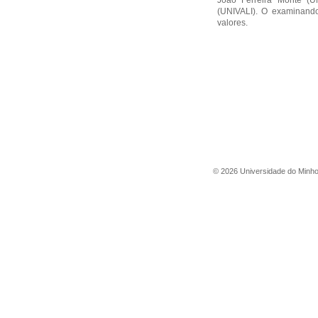
João Ferreira Monte (UM
(UNIVALI). O examinando
valores.
©
2026
Universidade do Minh