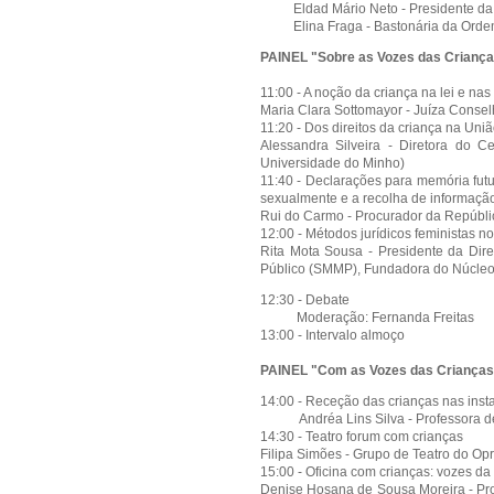
Eldad Mário Neto - Presidente da 
Elina Fraga - Bastonária da Orde
PAINEL "Sobre as Vozes das Crianç
11:00 - A noção da criança na lei e nas
Maria Clara Sottomayor - Juíza Consel
11:20 - Dos direitos da criança na Uni
Alessandra Silveira - Diretora do C
Universidade do Minho)
11:40 - Declarações para memória fut
sexualmente e a recolha de informação 
Rui do Carmo - Procurador da Repúbli
12:00 - Métodos jurídicos feministas no
Rita Mota Sousa - Presidente da Direç
Público (SMMP), Fundadora do Núcleo
12:30 - Debate
Moderação: Fernanda Freitas
13:00 - Intervalo almoço
PAINEL "Com as Vozes das Crianças
14:00 - Receção das crianças nas ins
Andréa Lins Silva - Professora de Ed
14:30 - Teatro forum com crianças
Filipa Simões - Grupo de Teatro do Op
15:00 - Oficina com crianças: vozes da
Denise Hosana de Sousa Moreira - Pro