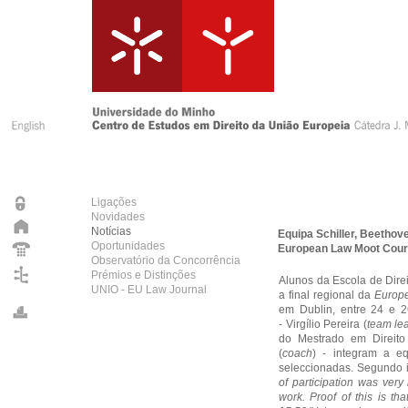
Ligações
Novidades
Notícias
Equipa Schiller, Beetho
Oportunidades
European Law Moot Cour
Observatório da Concorrência
Prémios e Distinções
Alunos da Escola de Dire
UNIO - EU Law Journal
a final regional da
Europ
em Dublin, entre 24 e 2
- Virgílio Pereira (
team le
do Mestrado em Direito
(
coach
) - integram a e
seleccionadas. Segundo i
of participation was very
work. Proof of this is th