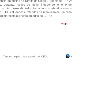
elência do ensino do Direito da União Europeia no 1º e 2º
, portanto, motivo de júbilo. Independentemente do
 os três meses de árduo trabalho dos referidos alunos
o TJUE estudados e referidos na resolução de um caso
e) merecem o sincero aplauso do CEDU.
voltar
o -
Termos Legais
-
actualizado por CEDU
D.