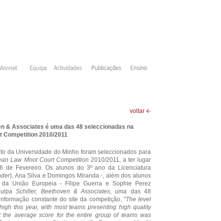
voltar
ven & Associates é uma das 48 seleccionadas na
t Competition 2010/2011
ito da Universidade do Minho foram seleccionados para
ean Law Moot Court Competition
2010/2011, a ter lugar
6 de Fevereiro. Os alunos do 3º ano da Licenciatura
ader
), Ana Silva e Domingos Miranda -, além dos alunos
 da União Europeia - Filipe Guerra e Sophie Perez
quipa
Schiller, Beethoven & Associates
, uma das 48
nformação constante do site da competição, "
The level
 high this year, with most teams presenting high quality
at the average score for the entire group of teams was