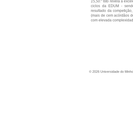
15,50
." Isto revela a exc
ciclos da EDUM - sendo
resultado da competição,
(mais de cem acórdãos d
com elevada complexidad
©
2026
Universidade do Minh