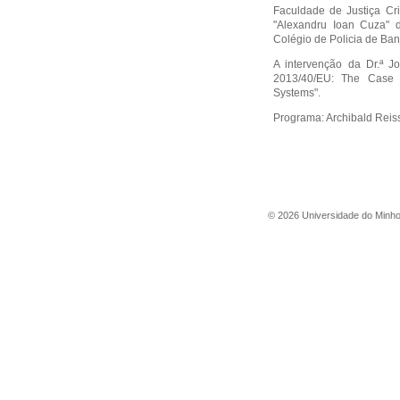
Faculdade de Justiça Cr
"Alexandru Ioan Cuza" d
Colégio de Policia de Ban
A intervenção da Dr.ª J
2013/40/EU: The Case o
Systems".
Programa:
Archibald Reis
©
2026
Universidade do Minh