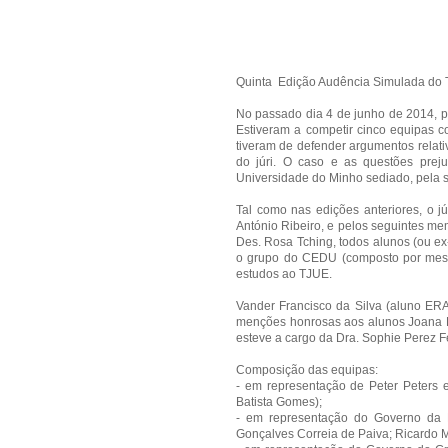
Quinta Edição Audência Simulada do 
No passado dia 4 de junho de 2014, p
Estiveram a competir cinco equipas co
tiveram de defender argumentos rel
do júri. O caso e as questões prej
Universidade do Minho sediado, pela 
Tal como nas edições anteriores, o j
António Ribeiro, e pelos seguintes me
Des. Rosa Tching, todos alunos (ou e
o grupo do CEDU (composto por mestr
estudos ao TJUE.
Vander Francisco da Silva (aluno ERA
menções honrosas aos alunos Joana Fi
esteve a cargo da Dra. Sophie Perez 
Composição das equipas:
- em representação de Peter Peters e
Batista Gomes);
- em representação do Governo da Re
Gonçalves Correia de Paiva; Ricardo M