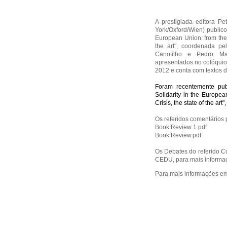
A prestigiada editora Pe
York/Oxford/Wien) publico
European Union: from the 
the art", coordenada p
Canotilho e Pedro Mad
apresentados no colóquio
2012 e conta com textos d
Foram recentemente publ
Solidarity in the Europea
Crisis, the state of the art
Os referidos comentários 
Book Review 1.pdf
Book Review.pdf
Os Debates do referido Co
CEDU, para mais informaç
Para mais informações e