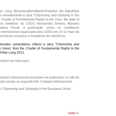
ter Lang (Bruxelles/Bern/Berlin/Frankfurt am Main/New
u recentemente a obra "Citizenship and solidarity in the
Charter of Fundamental Rights to the crisis, the state of
elos membros do CEDU Alessandra Silveira, Mariana
eira Froufe. A publicação reúne os contributos
 internacional organizado pelo CEDU em 10-12 maio de
e Autores europeus e brasileiros de referência.
icados comentários críticos à obra "Citizenship and
n Union: from the Charter of Fundamental Rights to the
", Peter Lang 2013.
podem ser lidos aqui:
lóquio Internacional encontam-se publicados no site do
ões aceda ao seguinte link:
Colóquio Internacional
m:
Citizenship and Solidarity in the European Union
voltar