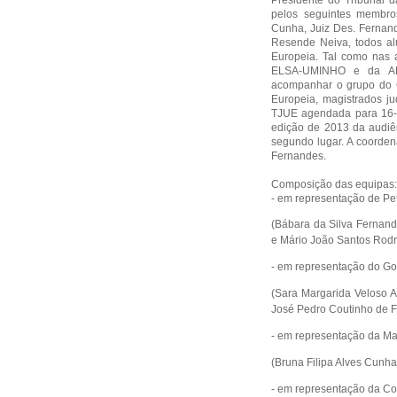
Presidente do Tribunal d
pelos seguintes membros
Cunha, Juiz Des. Fernand
Resende Neiva, todos al
Europeia. Tal como nas a
ELSA-UMINHO e da AE
acompanhar o grupo do 
Europeia, magistrados ju
TJUE agendada para 16-2
edição de 2013 da audiên
segundo lugar. A coorden
Fernandes.
Composição das equipas:
- em representação de Pet
(Bábara da Silva Fernand
e Mário João Santos Rodr
- em representação do Gov
(Sara Margarida Veloso A
José Pedro Coutinho de Fr
- em representação da Ma
(Bruna Filipa Alves Cunha
- em representação da Co