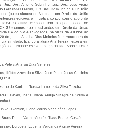
a Relação de Guimarães, Juiz Des. António Ribeiro, e
: Juiz Des. António Sobrinho, Juiz Des. José Vieira
o Fernandes Freitas, Juiz Des. Rosa Tching e Dr. João
unos (ou ex-alunos) do Mestrado em Direito da União
nteriores edições, a iniciativa contou com o apoio da
DUM. O aluno vencedor tem a oportunidade de
CEDU (composto por mestrandos em Direito da União
diciais e do MP e advogados) na visita de estudos ao
0 de junho. Ana Isa Dias Meireles foi a vencedora da
cia simulada, ficando a aluna Ana Teresa Teixeira em
ação da atividade esteve a cargo da Dra. Sophie Perez
ra Peters, Ana Isa Dias Meireles
es, Hélder Azevedo e Silva, José Pedro Jesus Costinha
igues)
erno de Kapitaal, Teresa Lamelas da Silva Teixeira
lves Esteves, Joana Usabel Araújo Vinagre de Sousa e
eitas)
ssive Diversion, Diana Marisa Magalhães Lopes
, Bruno Daniel Vareiro André e Tiago Branco Costa)
missão Europeia, Eugénia Margarida Afonso Pereira