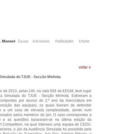
voltar
Simulada do TJUE - Secção Minhota
o de 2013, pelas 14h, na sala 009 da EDUM, teve lugar
cia Simulada do TJUE - Secção Minhota. Estiveram a
compostas por alunos do 2.º ano da licenciatura em
mposição das equipas), os quais tiveram de defender
nte a um caso de elevada complexidade, sendo num
nados pelos membros do júri. O caso correspondia a
al e as questões basearam-se na última edição da
 Competition, na qual interveio uma equipa do CEDU.
riores, o júri da Audiência Simulada foi presidido pelo