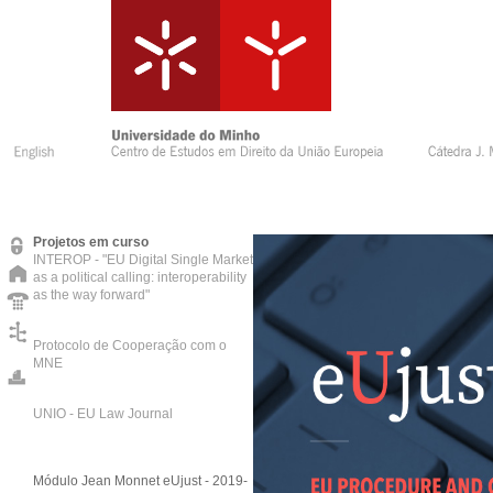
Projetos em curso
INTEROP - "EU Digital Single Market
as a political calling: interoperability
as the way forward"
Protocolo de Cooperação com o
MNE
UNIO - EU Law Journal
Módulo Jean Monnet eUjust - 2019-