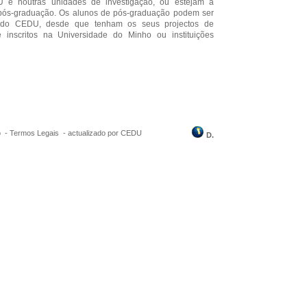
 e noutras unidades de investigação, ou estejam a
 pós-graduação. Os alunos de pós-graduação podem ser
 do CEDU, desde que tenham os seus projectos de
 inscritos na Universidade do Minho ou instituições
o -
Termos Legais
-
actualizado por CEDU
D.