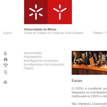
Apresentação
Regulamento
Investigadores doutorados
Investigadores não doutorados
Órgãos
Equipa
O CEDU é constituído po
Integrados os investigado
continuada no CEDU e não 
São Membros Colaborador