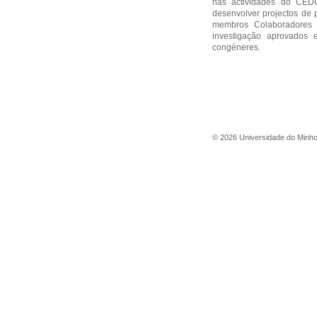
nas actividades do CEDU
desenvolver projectos de
membros Colaboradores
investigação aprovados e
congéneres.
©
2026
Universidade do Minh