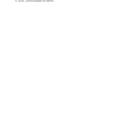
©
2026
,
Universidade do Minho