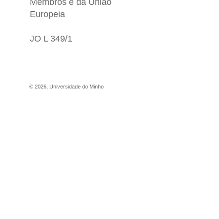
Membros e da União
Europeia
JO L 349/1
©
2026
,
Universidade do Minho