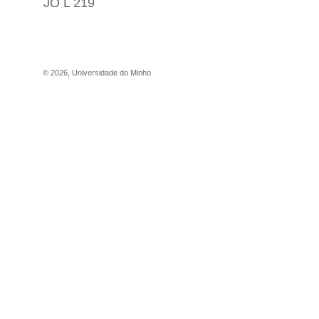
JO L 219
©
2026
,
Universidade do Minho