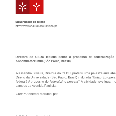
http://www.cedu.direito.uminho.pt
Diretora do CEDU leciona sobre o processo de federalização
Anhembi-Morumbi (São Paulo, Brasil)
Alessandra Silveira, Diretora do CEDU, proferiu uma palestra/aula abe
Direito da Universidade (São Paulo, Brasil) intitulada "União Europei
federal? A propósito do
federalizing process
". A atividade teve lugar 
campus da Avenida Paulista.
Cartaz:
Anhembi Morumbi.pdf