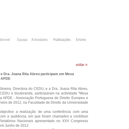
voltar
a e Dra. Joana Rita Abreu participam em Mesa
a APDE
ilveira, Directora do CEDU, e a Dra. Joana Rita Abreu,
EDU e doutoranda, participaram na actividade "Mesa
a APDE - Associação Portuguesa de Direito Europeu e
neiro de 2012, na Faculdade de Direito da Universidade
 objectivo a realização de uma conferência com uma
 com a audiência, em que foram chamados a contribuir
 Relatórios Nacionais apresentado no XXV Congresso
, em Junho de 2012.