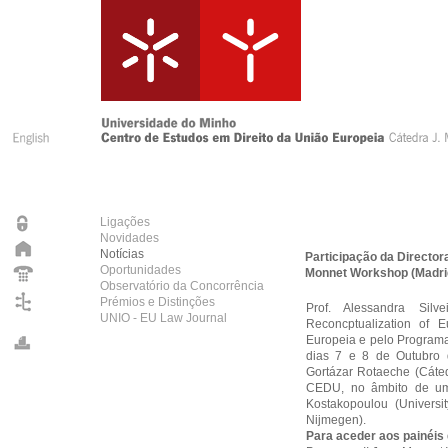
Ligações
Novidades
Notícias
Participação da Directora
Oportunidades
Monnet Workshop (Madri
Observatório da Concorrência
Prémios e Distinções
Prof. Alessandra Sil
UNIO - EU Law Journal
Reconcptualization of 
Europeia e pelo Programa
dias 7 e 8 de Outubro d
Gortázar Rotaeche (Cáte
CEDU, no âmbito de um
Kostakopoulou (Universit
Nijmegen).
Para aceder aos painéis