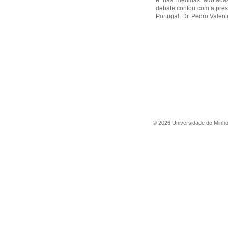
e nas medidas adotadas
debate contou com a pre
Portugal, Dr. Pedro Valent
©
2026
Universidade do Minh