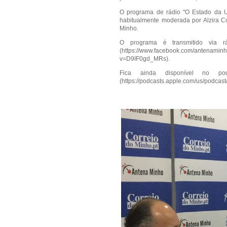
O programa de rádio "O Estado da Un
habitualmente moderada por Alzira Co
Minho.
O programa é transmitido via 
(
https://www.facebook.com/antenamin
v=D9IF0gd_MRs
).
Fica ainda disponível no p
(
https://podcasts.apple.com/us/podca