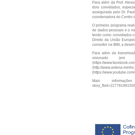
Para além da Prof. Aless
dois convidados, especi
assegurada pelo Dr. Paulo
coordenadora do Centro d
O primeiro programa reali
de dados pessoais e o n
tendo como convidados o 
Direito da União Europe
consultor na IBM, a dese
Para além da transmiss
visionado (em 
(
https://www.facebook.co
(
http://www.antena-minho.
(
https://www.youtube.c
Mais informa
story_fbid=2277819915