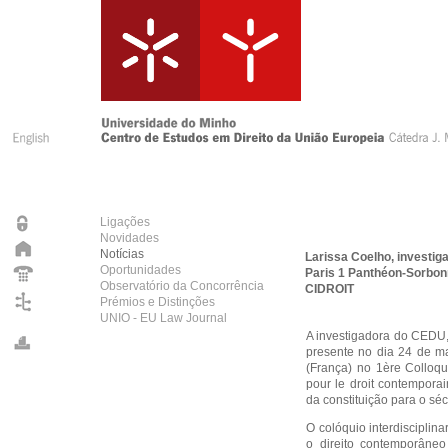
Ligações
Novidades
Notícias
Larissa Coelho, investig
Oportunidades
Paris 1 Panthéon-Sorbonn
Observatório da Concorrência
CIDROIT
Prémios e Distinções
UNIO - EU Law Journal
A investigadora do CEDU,
presente no dia 24 de ma
(França) no 1ère Colloqu
pour le droit contemporai
da constituição para o sé
O colóquio interdisciplin
o direito contemporâneo