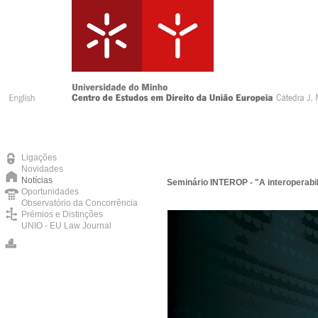
Ligações
Novidades
Notícias
Seminário INTEROP - "A interoperabi
Oportunidades
Observatório da Concorrência
Prémios e Distinções
UNIO - EU Law Journal