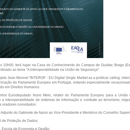
das 10h00, terá lugar na Casa do Conhecimento do Campus de Gualtar, Braga (E
dinado ao tema "A interoperabilidade na União de Segurança".
jeto Jean Monnet "INTEROP - EU Digital Single Market as a political calling: intero
icação do Parlamento Europeu em Portugal, estando especialmente vocacionada
ado em Direitos Humanos.
enhor Eurodeputado Nuno Melo, relator do Parlamento Europeu para a União
a interoperabilidade de sistemas de informação e combate ao terrorismo, migraç
is oradores convidados:
 e Adjunto do Gabinete de Apoio ao Vice-Presidente e Membros do Conselho Superi
l de Proteção de Dados;
s, Escola de Economia e Gestão;