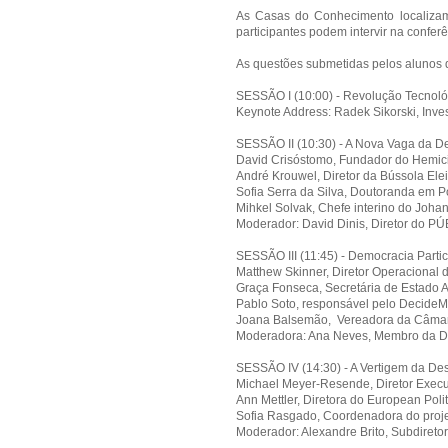
As Casas do Conhecimento localizam-
participantes podem intervir na confe
As questões submetidas pelos alunos d
SESSÃO I (10:00) - Revolução Tecnoló
Keynote Address: Radek Sikorski, Inves
SESSÃO II (10:30) - A Nova Vaga da De
David Crisóstomo, Fundador do Hemici
André Krouwel, Diretor da Bússola Ele
Sofia Serra da Silva, Doutoranda em P
Mihkel Solvak, Chefe interino do Johan S
Moderador: David Dinis, Diretor do P
SESSÃO III (11:45) - Democracia Parti
Matthew Skinner, Diretor Operacional 
Graça Fonseca, Secretária de Estado A
Pablo Soto, responsável pelo DecideM
Joana Balsemão, Vereadora da Câmar
Moderadora: Ana Neves, Membro da Di
SESSÃO IV (14:30) - A Vertigem da De
Michael Meyer-Resende, Diretor Execu
Ann Mettler, Diretora do European Polit
Sofia Rasgado, Coordenadora do proje
Moderador: Alexandre Brito, Subdireto