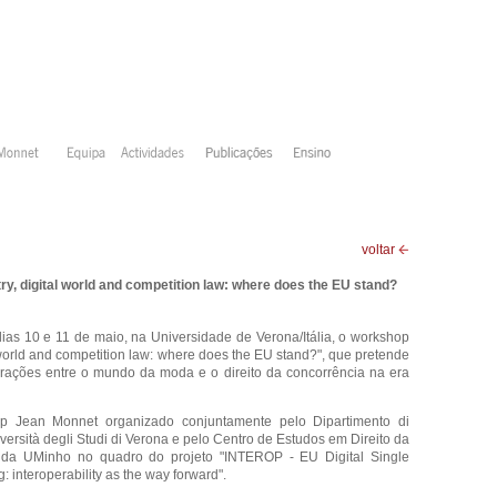
voltar
y, digital world and competition law: where does the EU stand?
ias 10 e 11 de maio, na Universidade de Verona/Itália, o workshop
l world and competition law: where does the EU stand?", que pretende
terações entre o mundo da moda e o direito da concorrência na era
p Jean Monnet organizado conjuntamente pelo Dipartimento di
versità degli Studi di Verona e pelo Centro de Estudos em Direito da
da UMinho no quadro do projeto "INTEROP - EU Digital Single
ng: interoperability as the way forward".