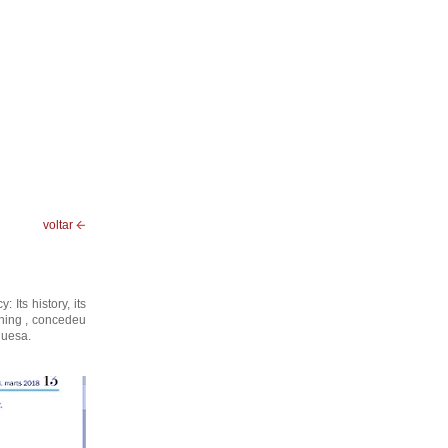
voltar
Its history, its
hing , concedeu
guesa.