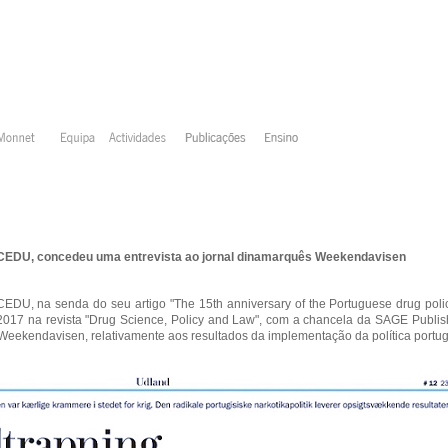
o CEDU, concedeu uma entrevista ao jornal dinamarquês Weekendavisen
EDU, na senda do seu artigo "The 15th anniversary of the Portuguese drug policy: 
m 2017 na revista "Drug Science, Policy and Law", com a chancela da SAGE Publis
Weekendavisen, relativamente aos resultados da implementação da política portu