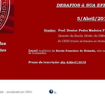
ais
-
actualizado por CEDU
D.