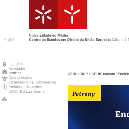
Ligações
Novidades
Notícias
CEDU, CICP e CEDIS lançam "Enciclo
Oportunidades
Observatório da Concorrência
Prémios e Distinções
UNIO - EU Law Journal