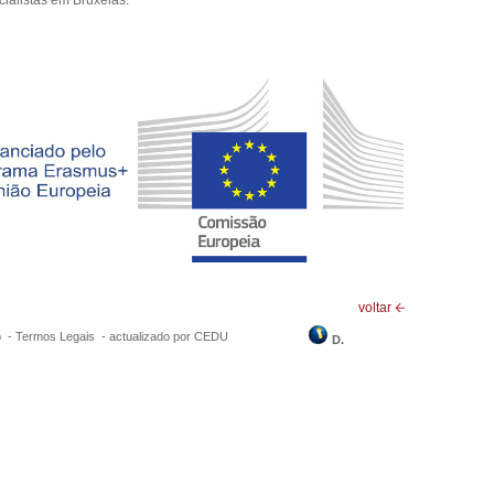
cialistas em Bruxelas.
voltar
o -
Termos Legais
-
actualizado por CEDU
D.