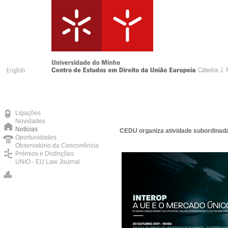
Ligações
Novidades
Notícias
CEDU organiza atividade subordinada
Oportunidades
Observatório da Concorrência
Prémios e Distinções
UNIO - EU Law Journal