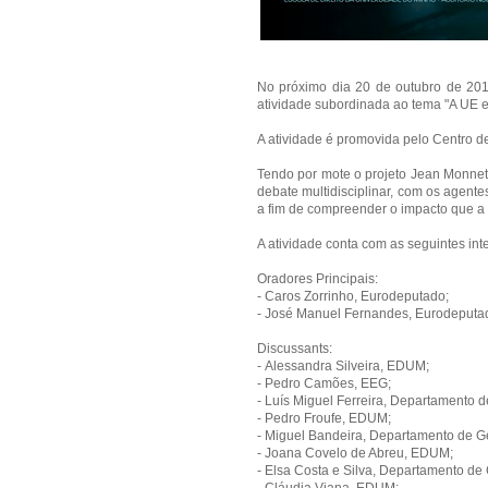
No próximo dia 20 de outubro de 2017
atividade subordinada ao tema "A UE e
A atividade é promovida pelo Centro 
Tendo por mote o projeto Jean Monnet i
debate multidisciplinar, com os agente
a fim de compreender o impacto que a
A atividade conta com as seguintes int
Oradores Principais:
- Caros Zorrinho, Eurodeputado;
- José Manuel Fernandes, Eurodeputa
Discussants:
- Alessandra Silveira, EDUM;
- Pedro Camões, EEG;
- Luís Miguel Ferreira, Departamento 
- Pedro Froufe, EDUM;
- Miguel Bandeira, Departamento de Ge
- Joana Covelo de Abreu, EDUM;
- Elsa Costa e Silva, Departamento de