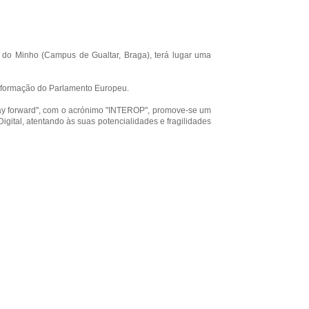
e do Minho (Campus de Gualtar, Braga), terá lugar uma
Informação do Parlamento Europeu.
he way forward", com o acrónimo "INTEROP", promove-se um
igital, atentando às suas potencialidades e fragilidades