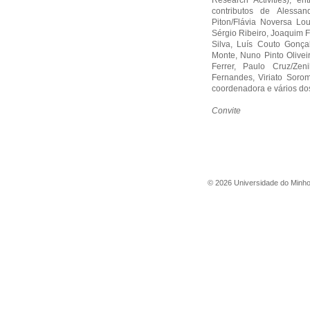
Research Activities), 
contributos de Alessan
Piton/Flávia Noversa Lou
Sérgio Ribeiro, Joaquim F
Silva, Luís Couto Gonça
Monte, Nuno Pinto Oliveir
Ferrer, Paulo Cruz/Ze
Fernandes, Viriato Soro
coordenadora e vários dos
Convite
©
2026
Universidade do Minh