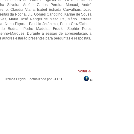
entre Setembro de 2009 e Agosto de 2010. Inclui os
dra Silveira, António-Carlos Pereira Menaut, André
reiro, Cláudia Viana, Isabel Estrada Carvalhais, João
reitas da Rocha, J.J. Gomes Canotilho, Karine de Sousa
lves, Maria José Rangel de Mesquita, Mário Ferreira
a, Nuno Piçarra, Patrícia Jerónimo, Paulo Cruz/Gabriel
nildo Bodnar, Pedro Madeira Froufe, Sophie Perez
menho-Marques. Durante a sessão de apresentação, a
 autores estarão presentes para perguntas e respostas.
voltar
o -
Termos Legais
-
actualizado por CEDU
D.