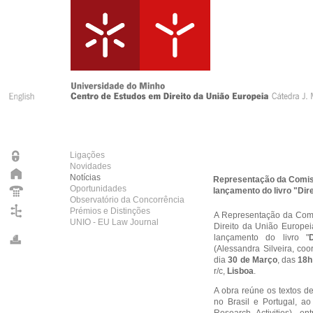
Ligações
Novidades
Notícias
Representação da Comis
Oportunidades
lançamento do livro "Dir
Observatório da Concorrência
Prémios e Distinções
A Representação da Comi
UNIO - EU Law Journal
Direito da União Europe
lançamento do livro "
(Alessandra Silveira, coo
dia
30 de Março
, das
18h
r/c,
Lisboa
.
A obra reúne os textos d
no Brasil e Portugal, a