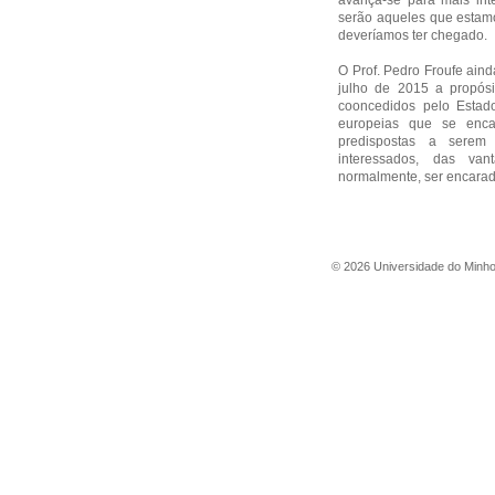
avança-se para mais inte
serão aqueles que estamo
deveríamos ter chegado.
O Prof. Pedro Froufe ain
julho de 2015 a propósi
cooncedidos pelo Estad
europeias que se enca
predispostas a serem 
interessados, das va
normalmente, ser encarad
©
2026
Universidade do Minh