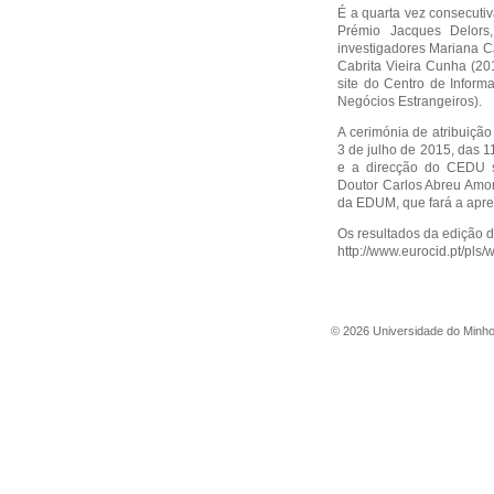
É a quarta vez consecut
Prémio Jacques Delors,
investigadores Mariana C
Cabrita Vieira Cunha (20
site do Centro de Inform
Negócios Estrangeiros).
A cerimónia de atribuiçã
3 de julho de 2015, das 1
e a direcção do CEDU s
Doutor Carlos Abreu Amor
da EDUM, que fará a apre
Os resultados da edição 
http://www.eurocid.pt/pl
©
2026
Universidade do Minh