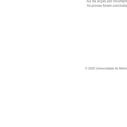
luz da acção por incumpri
As provas foram concluídas
©
2026
Universidade do Minh