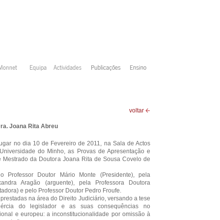
voltar
ra. Joana Rita Abreu
ugar no dia 10 de Fevereiro de 2011, na Sala de Actos
 Universidade do Minho, as Provas de Apresentação e
e Mestrado da Doutora
Joana Rita de Sousa Covelo de
lo Professor Doutor Mário Monte (Presidente), pela
xandra Aragão (arguente), pela Professora Doutora
ntadora) e pelo Professor Doutor Pedro Froufe.
 prestadas na área do Direito Judiciário, versando a tese
nércia do legislador e as suas consequências no
ional e europeu: a inconstitucionalidade por omissão à