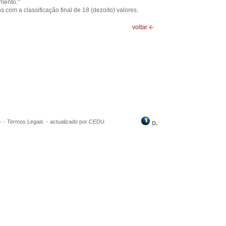
mento."
 com a classificação final de 18 (dezoito) valores.
voltar
o -
Termos Legais
-
actualizado por CEDU
D.