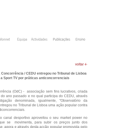
voltar
 Concorrência / CEDU entregou no Tribunal de Lisboa
a Sport TV por práticas anticoncorrenciais
rência (OdC) - associação sem fins lucrativos, criada
do ano passado e no qual participa do CEDU, através
tigação denominada, igualmente, "Observatório da
ntregou no Tribunal de Lisboa uma ação popular contra
ticoncorrenciais.
o canal desportivo aproveitou o seu market power no
que se movimenta, para subir os preços junto dos
e, agora e através desta acção popular promovida pelo