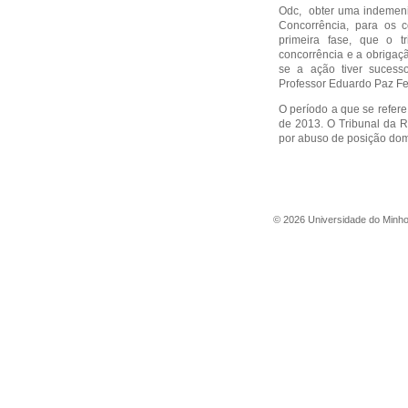
Odc, obter uma indemeniz
Concorrência, para os 
primeira fase, que o t
concorrência e a obriga
se a ação tiver sucesso
Professor Eduardo Paz Fer
O período a que se refere
de 2013. O Tribunal da 
por abuso de posição dom
©
2026
Universidade do Minh