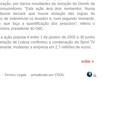
ação, por danos resultantes da violação do Direito da
consumidores. "Esta ação terá dois momentos. Numa
ribunal declare que houve violação das regras da
ção de indemnizar os lesados e, num segundo momento,
, que faça a quantificação dos prejuízos", referiu o
reira, presidente do OdC.
 a ação popular é entre 1 de janeiro de 2005 a 30 junho
Relação de Lisboa confirmou a condenação da Sport TV
inante, multando a empresa em 2,7 milhões de euros.
voltar
o -
Termos Legais
-
actualizado por CEDU
D.