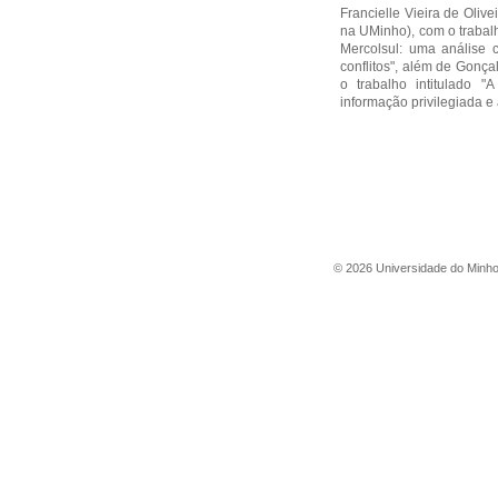
Francielle Vieira de Oliv
na UMinho), com o trabalh
Mercolsul: uma análise
conflitos", além de Gonç
o trabalho intitulado "
informação privilegiada e
©
2026
Universidade do Minh