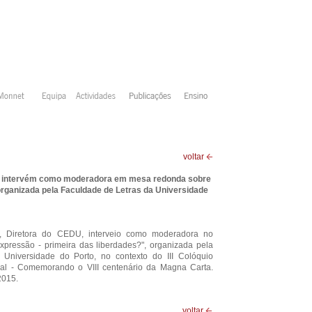
voltar
ra intervém como moderadora em mesa redonda sobre
organizada pela Faculdade de Letras da Universidade
ra, Diretora do CEDU, interveio como moderadora no
xpressão - primeira das liberdades?", organizada pela
Universidade do Porto, no contexto do III Colóquio
nal - Comemorando o VIII centenário da Magna Carta.
2015.
voltar