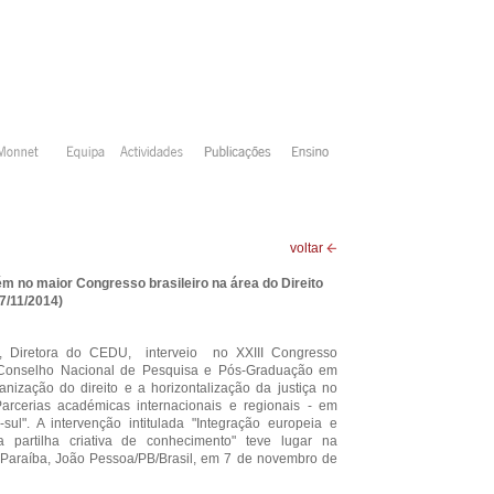
voltar
m no maior Congresso brasileiro na área do Direito
7/11/2014)
ra, Diretora do CEDU, interveio no XXIII Congresso
Conselho Nacional de Pesquisa e Pós-Graduação em
manização do direito e a horizontalização da justiça no
Parcerias académicas internacionais e regionais - em
-sul". A intervenção intitulada "Integração europeia e
a partilha criativa de conhecimento" teve lugar na
 Paraíba, João Pessoa/PB/Brasil, em 7 de novembro de