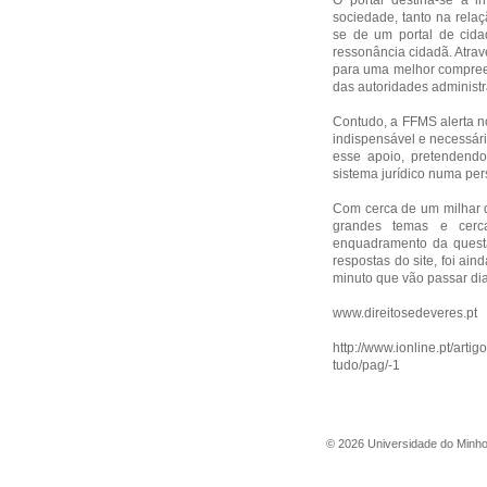
O portal destina-se a i
sociedade, tanto na relaç
se de um portal de cid
ressonância cidadã. Atrav
para uma melhor compreen
das autoridades administr
Contudo, a FFMS alerta no
indispensável e necessári
esse apoio, pretendend
sistema jurídico numa per
Com cerca de um milhar d
grandes temas e cerc
enquadramento da questão
respostas do site, foi ai
minuto que vão passar di
www.direitosedeveres.pt
http://www.ionline.pt/arti
tudo/pag/-1
©
2026
Universidade do Minh