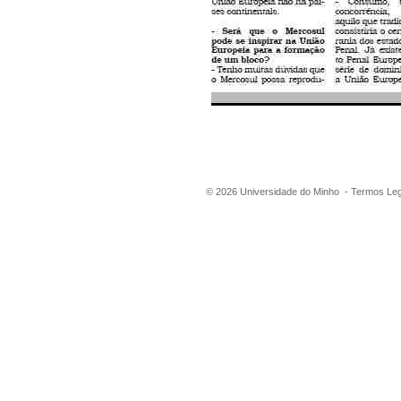
©
2026
Universidade do Minho -
Termos Leg